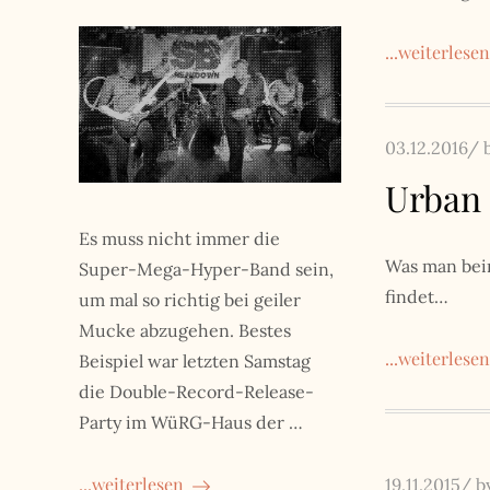
...weiterlesen
Posted
03.12.2016
on
Urban 
Es muss nicht immer die
Was man bei
Super-Mega-Hyper-Band sein,
findet…
um mal so richtig bei geiler
Mucke abzugehen. Bestes
...weiterlesen
Beispiel war letzten Samstag
die Double-Record-Release-
Party im WüRG-Haus der …
...weiterlesen
Posted
19.11.2015
b