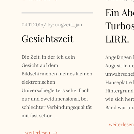
on
Ein Ab
Turbos
Posted
04.11.2015
by:
ungzeit_jan
on
Gesichtszeit
LIRR.
Die Zeit, in der ich dein
Angefangen 
Gesicht auf dem
August. In d
Bildschirmchen meines kleinen
unwahrschein
elektronischen
Hanseplatte 
Universalbegleiters sehe, flach
Hintergrund.
nur und zweidimensional, bei
wie sich hera
schlechter Verbindungsqualität
Band war uns
mit fast schon …
...weiterlesen
...weiterlesen