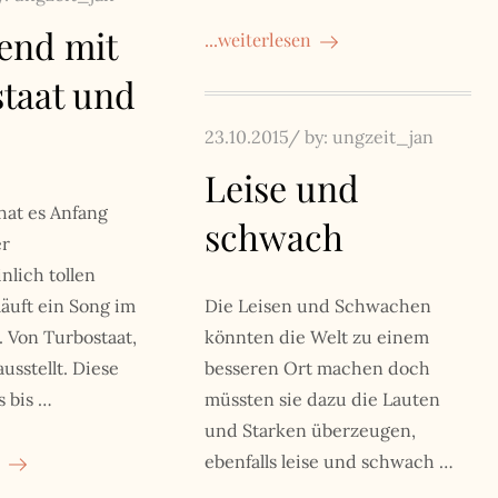
end mit
...weiterlesen
taat und
Posted
23.10.2015
by:
ungzeit_jan
on
Leise und
hat es Anfang
schwach
er
lich tollen
läuft ein Song im
Die Leisen und Schwachen
 Von Turbostaat,
könnten die Welt zu einem
usstellt. Diese
besseren Ort machen doch
 bis …
müssten sie dazu die Lauten
und Starken überzeugen,
ebenfalls leise und schwach …