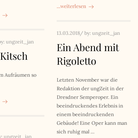
...weiterlesen
Posted
13.03.2018
by:
ungzeit_jan
on
by:
ungzeit_jan
Ein Abend mit
Kitsch
Rigoletto
m Aufräumen so
Letzten November war die
Redaktion der ungZeit in der
Dresdner Semperoper. Ein
beeindruckendes Erlebnis in
einem beeindruckenden
Gebäude! Eine Oper kann man
sich ruhig mal …
y:
ungzeit_jan