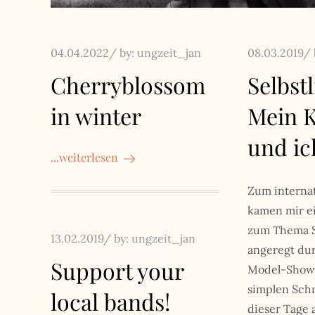
Posted
Posted
04.04.2022
by:
ungzeit_jan
08.03.2019
on
on
Cherryblossom
Selbst
in winter
Mein 
und ic
...weiterlesen
Zum interna
kamen mir e
zum Thema Se
Posted
13.02.2019
by:
ungzeit_jan
angeregt du
on
Support your
Model-Show
simplen Sch
local bands!
dieser Tage 