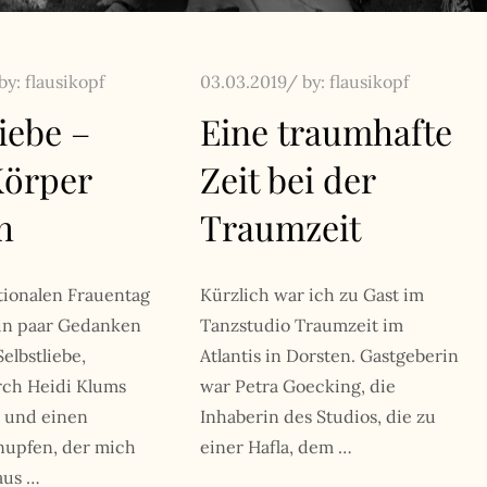
Posted
by:
flausikopf
03.03.2019
by:
flausikopf
on
liebe –
Eine traumhafte
Körper
Zeit bei der
h
Traumzeit
tionalen Frauentag
Kürzlich war ich zu Gast im
in paar Gedanken
Tanzstudio Traumzeit im
lbstliebe,
Atlantis in Dorsten. Gastgeberin
rch Heidi Klums
war Petra Goecking, die
 und einen
Inhaberin des Studios, die zu
nupfen, der mich
einer Hafla, dem …
aus …