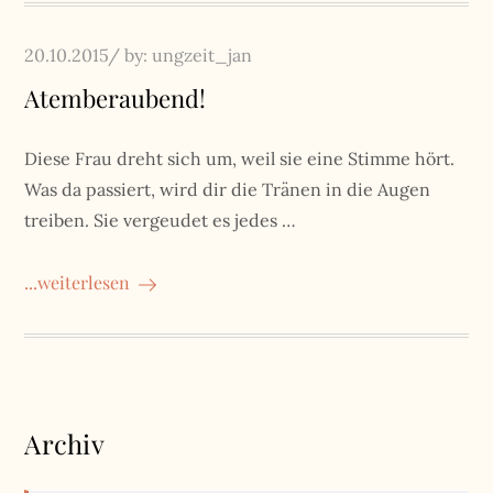
Posted
20.10.2015
by:
ungzeit_jan
on
Atemberaubend!
Diese Frau dreht sich um, weil sie eine Stimme hört.
Was da passiert, wird dir die Tränen in die Augen
treiben. Sie vergeudet es jedes …
...weiterlesen
Archiv