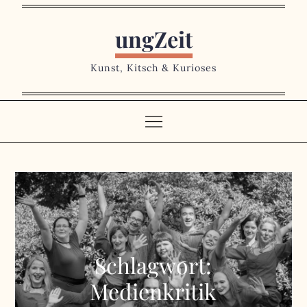
Skip
to
ungZeit
content
Kunst, Kitsch & Kurioses
Schlagwort:
Medienkritik