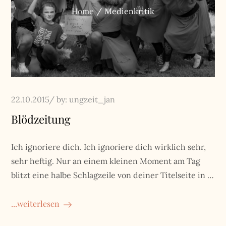
Home
Medienkritik
Posted
22.10.2015
by:
ungzeit_jan
on
Blödzeitung
Ich ignoriere dich. Ich ignoriere dich wirklich sehr,
sehr heftig. Nur an einem kleinen Moment am Tag
blitzt eine halbe Schlagzeile von deiner Titelseite in …
...weiterlesen