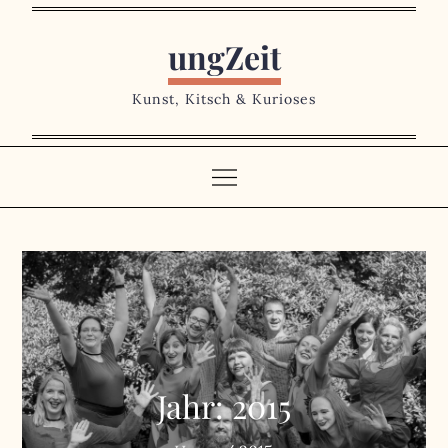
Skip
to
ungZeit
content
Kunst, Kitsch & Kurioses
Jahr:
2015