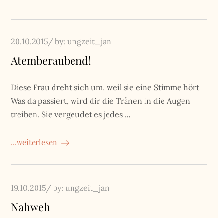
Posted
20.10.2015
by:
ungzeit_jan
on
Atemberaubend!
Diese Frau dreht sich um, weil sie eine Stimme hört.
Was da passiert, wird dir die Tränen in die Augen
treiben. Sie vergeudet es jedes …
...weiterlesen
Posted
19.10.2015
by:
ungzeit_jan
on
Nahweh