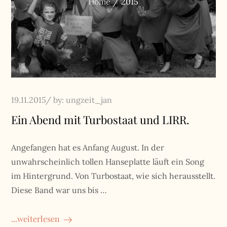
Home
2015
Posted
19.11.2015
by:
ungzeit_jan
on
Ein Abend mit Turbostaat und LIRR.
Angefangen hat es Anfang August. In der
unwahrscheinlich tollen Hanseplatte läuft ein Song
im Hintergrund. Von Turbostaat, wie sich herausstellt.
Diese Band war uns bis …
...weiterlesen