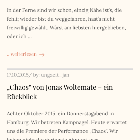
In der Ferne sind wir schon, einzig Nähe ist’s, die
fehlt; wieder bist du weggefahren, hast’s nicht
freiwillig gewählt. Wärst am liebsten hiergeblieben,
oder ich …
...weiterlesen
Posted
17.10.2015
by:
ungzeit_jan
on
„Chaos” von Jonas Woltemate – ein
Rückblick
Achter Oktober 2015, ein Donnerstagabend in
Hamburg. Wir betreten Kampnagel. Heute erwartet
uns die Premiere der Performance „Chaos”. Wir
haben nicht die geringste Ahnung, was …