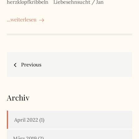
herzklopfkribbeln Liebesehnsucht / Jan
...weiterlesen
Beitragsnavigation
Previous
Archiv
April 2022
(1)
März 2019
(2)