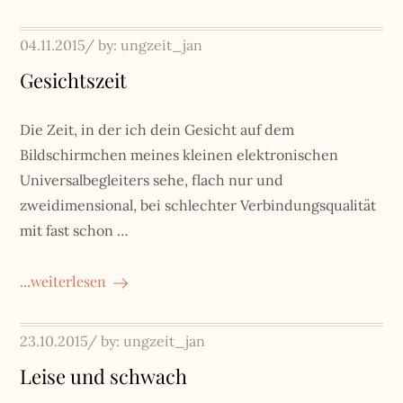
Posted
04.11.2015
by:
ungzeit_jan
on
Gesichtszeit
Die Zeit, in der ich dein Gesicht auf dem
Bildschirmchen meines kleinen elektronischen
Universalbegleiters sehe, flach nur und
zweidimensional, bei schlechter Verbindungsqualität
mit fast schon …
...weiterlesen
Posted
23.10.2015
by:
ungzeit_jan
on
Leise und schwach