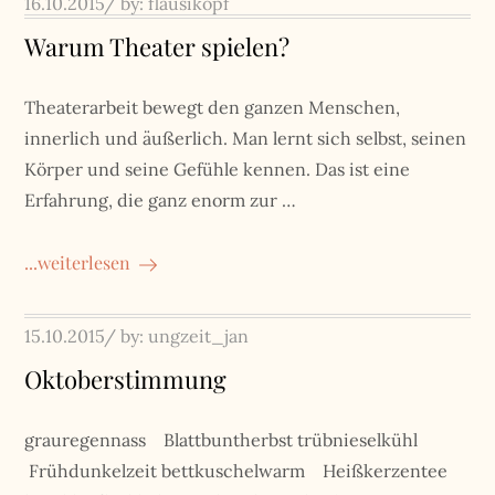
Posted
16.10.2015
by:
flausikopf
on
Warum Theater spielen?
Theaterarbeit bewegt den ganzen Menschen,
innerlich und äußerlich. Man lernt sich selbst, seinen
Körper und seine Gefühle kennen. Das ist eine
Erfahrung, die ganz enorm zur …
...weiterlesen
Posted
15.10.2015
by:
ungzeit_jan
on
Oktoberstimmung
grauregennass Blattbuntherbst trübnieselkühl
Frühdunkelzeit bettkuschelwarm Heißkerzentee