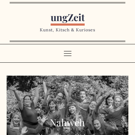
Skip
to
ungZeit
content
Kunst, Kitsch & Kurioses
Nahweh