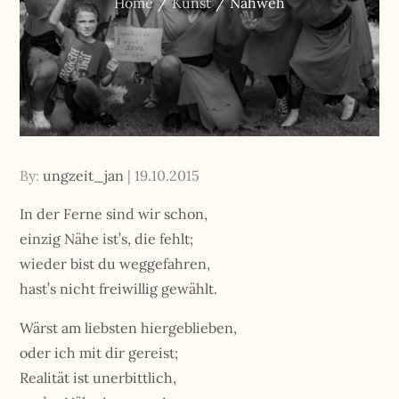
Home
Kunst
Nahweh
Posted
By:
ungzeit_jan
19.10.2015
on
In der Ferne sind wir schon,
einzig Nähe ist’s, die fehlt;
wieder bist du weggefahren,
hast’s nicht freiwillig gewählt.
Wärst am liebsten hiergeblieben,
oder ich mit dir gereist;
Realität ist unerbittlich,