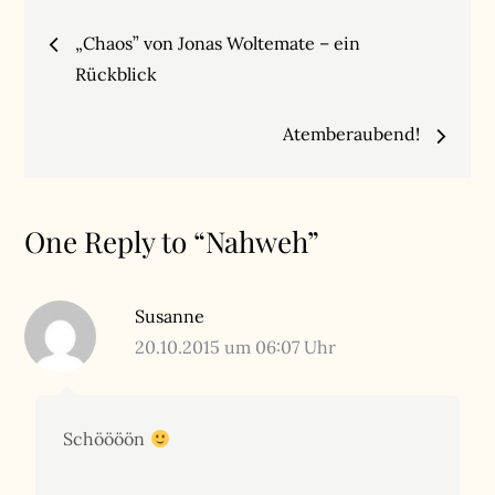
Beitragsnavigation
„Chaos” von Jonas Woltemate – ein
Rückblick
Atemberaubend!
One Reply to “Nahweh”
Susanne
20.10.2015 um 06:07 Uhr
Schöööön