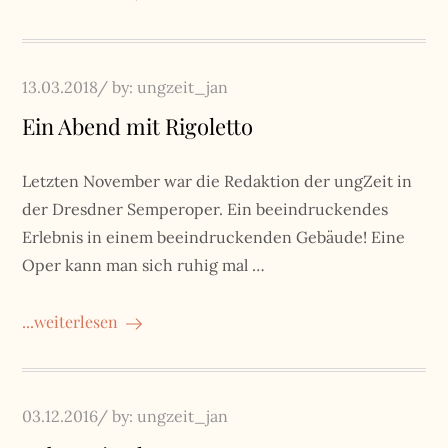
Posted
13.03.2018
by:
ungzeit_jan
on
Ein Abend mit Rigoletto
Letzten November war die Redaktion der ungZeit in
der Dresdner Semperoper. Ein beeindruckendes
Erlebnis in einem beeindruckenden Gebäude! Eine
Oper kann man sich ruhig mal …
...weiterlesen
Posted
03.12.2016
by:
ungzeit_jan
on