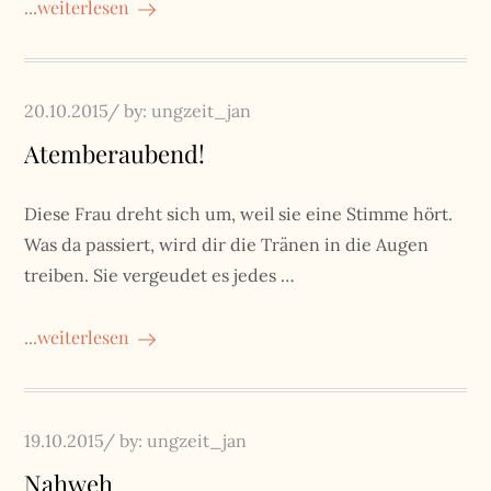
...weiterlesen
Posted
20.10.2015
by:
ungzeit_jan
on
Atemberaubend!
Diese Frau dreht sich um, weil sie eine Stimme hört.
Was da passiert, wird dir die Tränen in die Augen
treiben. Sie vergeudet es jedes …
...weiterlesen
Posted
19.10.2015
by:
ungzeit_jan
on
Nahweh