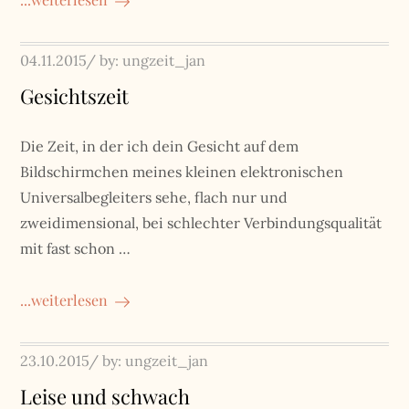
Posted
04.11.2015
by:
ungzeit_jan
on
Gesichtszeit
Die Zeit, in der ich dein Gesicht auf dem
Bildschirmchen meines kleinen elektronischen
Universalbegleiters sehe, flach nur und
zweidimensional, bei schlechter Verbindungsqualität
mit fast schon …
...weiterlesen
Posted
23.10.2015
by:
ungzeit_jan
on
Leise und schwach