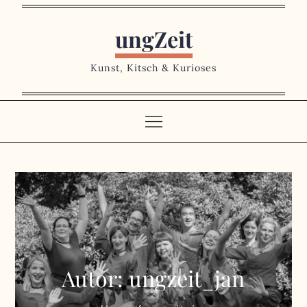
Skip
to
ungZeit
content
Kunst, Kitsch & Kurioses
Autor:
ungzeit_jan