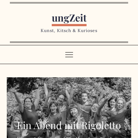
Skip
to
ungZeit
content
Kunst, Kitsch & Kurioses
Ein Abend mit Rigoletto