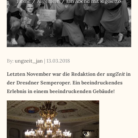
Home
Allgemein
Ein Abend mit Rigoletto
Posted
By:
ungzeit_jan
13.03.2018
on
Letzten November war die Redaktion der
ungZeit
in
der Dresdner Semperoper. Ein beeindruckendes
Erlebnis in einem beeindruckenden Gebäude!