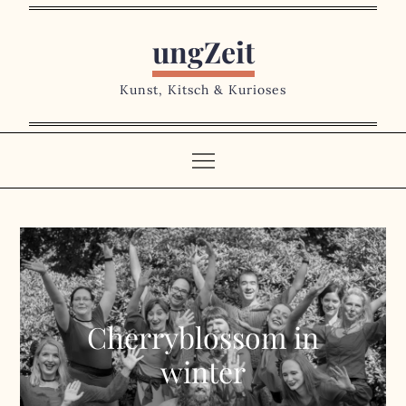
Skip
to
ungZeit
content
Kunst, Kitsch & Kurioses
Cherryblossom in
winter