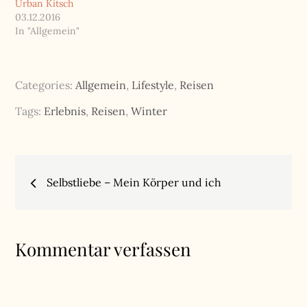
Urban Kitsch
03.12.2016
In "Allgemein"
Categories:
Allgemein
,
Lifestyle
,
Reisen
Tags:
Erlebnis
,
Reisen
,
Winter
Beitragsnavigation
Selbstliebe – Mein Körper und ich
Kommentar verfassen