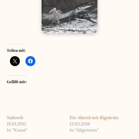
Teilen mit:
Gefällt mir:
Nahweh
Ein Abend mit Rigoletto
19.10.2015
13.03.2018
In "Kunst"
In "Allgemein"