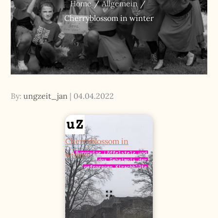
Home
Allgemein
Cherryblossom in winter
Posted
By:
ungzeit_jan
04.04.2022
on
Cherryblossom in
winter