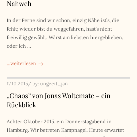
Nahweh
In der Ferne sind wir schon, einzig Nähe ist’s, die
fehlt; wieder bist du weggefahren, hast’s nicht
freiwillig gewählt. Wärst am liebsten hiergeblieben,
oder ich …
...weiterlesen
Posted
17.10.2015
by:
ungzeit_jan
on
„Chaos” von Jonas Woltemate – ein
Rückblick
Achter Oktober 2015, ein Donnerstagabend in
Hamburg. Wir betreten Kampnagel. Heute erwartet