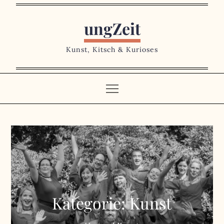
Skip
to
ungZeit
content
Kunst, Kitsch & Kurioses
Kategorie:
Kunst