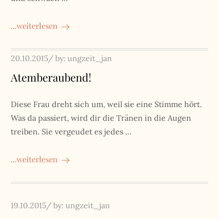
...weiterlesen
Posted
20.10.2015
by:
ungzeit_jan
on
Atemberaubend!
Diese Frau dreht sich um, weil sie eine Stimme hört.
Was da passiert, wird dir die Tränen in die Augen
treiben. Sie vergeudet es jedes …
...weiterlesen
Posted
19.10.2015
by:
ungzeit_jan
on