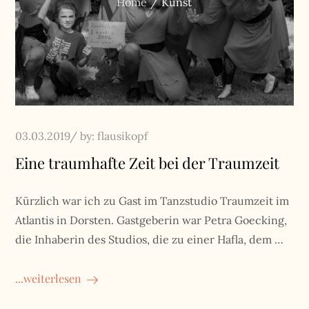
Home
Kunst
Posted
03.03.2019
by:
flausikopf
on
Eine traumhafte Zeit bei der Traumzeit
Kürzlich war ich zu Gast im Tanzstudio Traumzeit im
Atlantis in Dorsten. Gastgeberin war Petra Goecking,
die Inhaberin des Studios, die zu einer Hafla, dem …
...weiterlesen