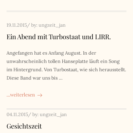
Posted
19.11.2015
by:
ungzeit_jan
on
Ein Abend mit Turbostaat und LIRR.
Angefangen hat es Anfang August. In der
unwahrscheinlich tollen Hanseplatte läuft ein Song
im Hintergrund. Von Turbostaat, wie sich herausstellt.
Diese Band war uns bis …
...weiterlesen
Posted
04.11.2015
by:
ungzeit_jan
on
Gesichtszeit