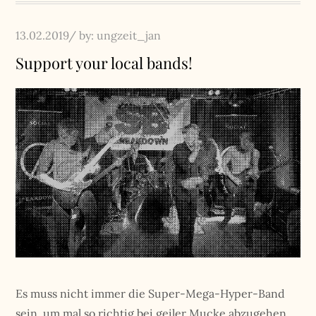
Posted
13.02.2019
by:
ungzeit_jan
on
Support your local bands!
Es muss nicht immer die Super-Mega-Hyper-Band
sein, um mal so richtig bei geiler Mucke abzugehen.