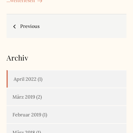
...weiterlesen
Beitragsnavigation
Previous
Archiv
April 2022
(1)
März 2019
(2)
Februar 2019
(1)
März 2018
(1)